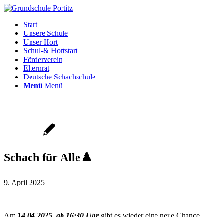
Start
Unsere Schule
Unser Hort
Schul-& Hortstart
Förderverein
Elternrat
Deutsche Schachschule
Menü
Menü
Schach für Alle♟️
9. April 2025
Am
14.04.2025, ab 16:30 Uhr
gibt es wieder eine neue Chance